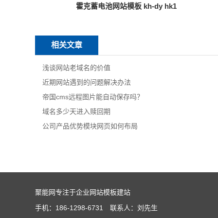
霍克蓄电池网站模板 kh-dy hk1
相关文章
浅谈网站老域名的价值
近期网站遇到的问题解决办法
帝国cms远程图片能自动保存吗？
域名多少天进入赎回期
公司产品优势模块网页如何布局
聚能网专注于企业网站模板建站
手机：186-1298-6731 联系人：刘先生